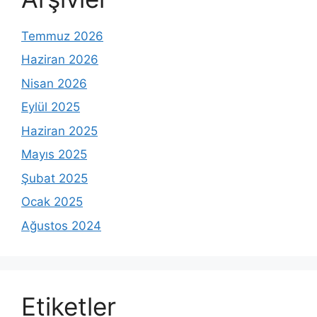
Temmuz 2026
Haziran 2026
Nisan 2026
Eylül 2025
Haziran 2025
Mayıs 2025
Şubat 2025
Ocak 2025
Ağustos 2024
Etiketler