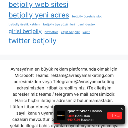
betjolly web sitesi
betjolly yeni adres
betjolly ücretsiz slot
betjolly üyelik katılımı
betjolly üye çözümleri
canlı destek
girisi betjolly
hizmetler
kayit betjolly
kayıt
twitter betjolly
Avrasya'nın en büyük reklam platformunda olmak için
Microsoft Teams:
reklam@avrasyamarketing.com
adresimizden veya Telegram: @Avrasyamarketing
adresimizden irtibat kurabilirsiniz. (Tek iletişim
adreslerimiz teams / telegram ve mail adresimizdir.
Harici hiçbir iletişim adresimiz bulunmamaktadır.
Lütfen itibar etmeyiniz.) Türkiye yasalarına göre 7258
sayılı kanun uyarınca yasa dışı bahis oynamanın
cezaları mevcuttur. Şu an bulunduğunuz site hiç bir
şekilde illegal bahis oyunları oynatmıyor ve oynamaya