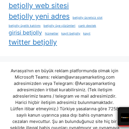
betjolly web sitesi
betjolly yeni adres
betjolly ücretsiz slot
betjolly üyelik katılımı
betjolly üye çözümleri
canlı destek
girisi betjolly
hizmetler
kayit betjolly
kayıt
twitter betjolly
Avrasya'nın en büyük reklam platformunda olmak için
Microsoft Teams:
reklam@avrasyamarketing.com
adresimizden veya Telegram: @Avrasyamarketing
adresimizden irtibat kurabilirsiniz. (Tek iletişim
adreslerimiz teams / telegram ve mail adresimizdir.
Harici hiçbir iletişim adresimiz bulunmamaktadır.
Lütfen itibar etmeyiniz.) Türkiye yasalarına göre 7258
sayılı kanun uyarınca yasa dışı bahis oynamanın
cezaları mevcuttur. Şu an bulunduğunuz site hiç bir
şekilde illegal bahis oyunları oynatmıyor ve oynamaya