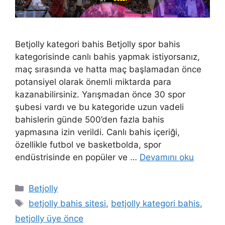
Betjolly kategori bahis Betjolly spor bahis
kategorisinde canlı bahis yapmak istiyorsanız,
maç sırasında ve hatta maç başlamadan önce
potansiyel olarak önemli miktarda para
kazanabilirsiniz. Yarışmadan önce 30 spor
şubesi vardı ve bu kategoride uzun vadeli
bahislerin günde 500’den fazla bahis
yapmasına izin verildi. Canlı bahis içeriği,
özellikle futbol ve basketbolda, spor
endüstrisinde en popüler ve …
Devamını oku
Kategoriler
Betjolly
Etiketler
betjolly bahis sitesi
,
betjolly kategori bahis
,
betjolly üye önce