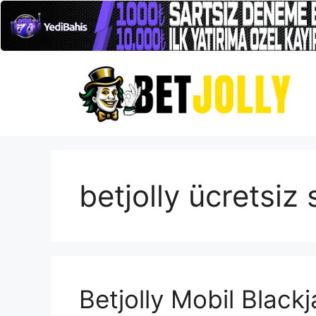
İçeriğe
atla
betjolly ücretsiz 
Betjolly Mobil Black