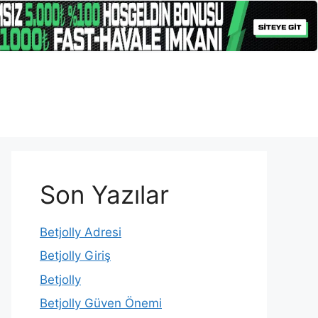
Son Yazılar
Betjolly Adresi
Betjolly Giriş
Betjolly
Betjolly Güven Önemi