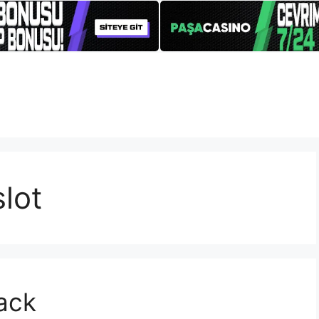
slot
jack