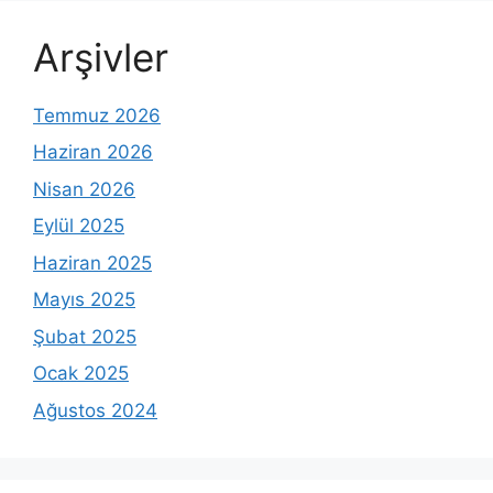
Arşivler
Temmuz 2026
Haziran 2026
Nisan 2026
Eylül 2025
Haziran 2025
Mayıs 2025
Şubat 2025
Ocak 2025
Ağustos 2024