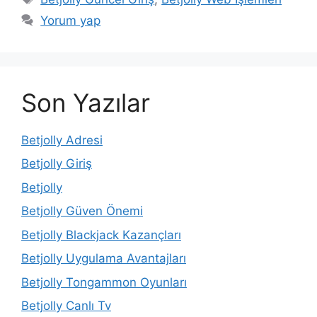
Yorum yap
Son Yazılar
Betjolly Adresi
Betjolly Giriş
Betjolly
Betjolly Güven Önemi
Betjolly Blackjack Kazançları
Betjolly Uygulama Avantajları
Betjolly Tongammon Oyunları
Betjolly Canlı Tv