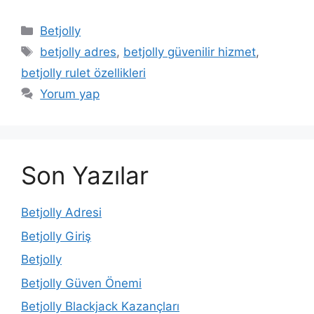
Kategoriler
Betjolly
Etiketler
betjolly adres
,
betjolly güvenilir hizmet
,
betjolly rulet özellikleri
Yorum yap
Son Yazılar
Betjolly Adresi
Betjolly Giriş
Betjolly
Betjolly Güven Önemi
Betjolly Blackjack Kazançları