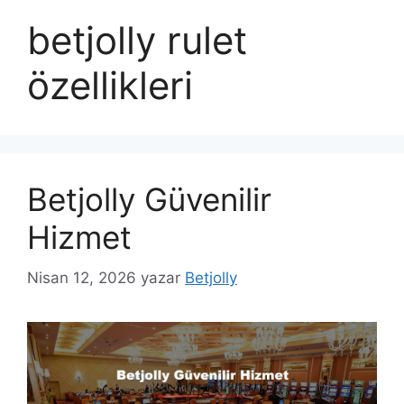
betjolly rulet
özellikleri
Betjolly Güvenilir
Hizmet
Nisan 12, 2026
yazar
Betjolly