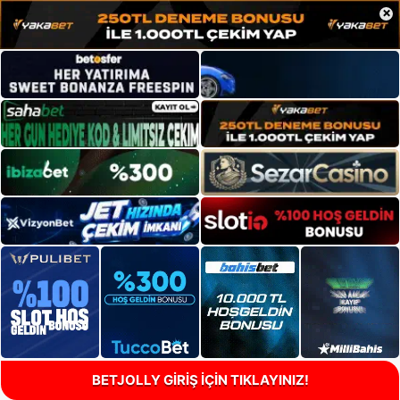
×
BETJOLLY GİRİŞ İÇİN TIKLAYINIZ!