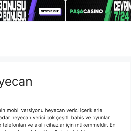
eyecan
in mobil versiyonu heyecan verici içeriklerle
dar heyecan verici çok çeşitli bahis ve oyunlar
telefonları ve akıllı cihazlar için mükemmeldir. En