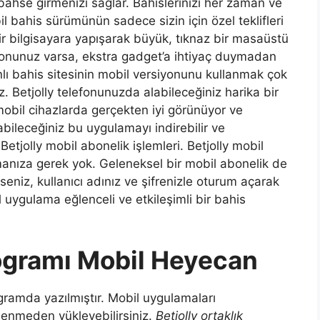
bahse girmenizi sağlar. Bahislerinizi her zaman ve
bil bahis sürümünün sadece sizin için özel teklifleri
ir bilgisayara yapışarak büyük, tıknaz bir masaüstü
lefonunuz varsa, ekstra gadget’a ihtiyaç duymadan
nlı bahis sitesinin mobil versiyonunu kullanmak çok
z. Betjolly telefonunuzda alabileceğiniz harika bir
mobil cihazlarda gerçekten iyi görünüyor ve
bileceğiniz bu uygulamayı indirebilir ve
etjolly mobil abonelik işlemleri. Betjolly mobil
anıza gerek yok. Geleneksel bir mobil abonelik de
yseniz, kullanıcı adınız ve şifrenizle oturum açarak
l uygulama eğlenceli ve etkileşimli bir bahis
rogramı Mobil Heyecan
ogramda yazılmıştır. Mobil uygulamaları
elenmeden yükleyebilirsiniz.
Betjolly ortaklık