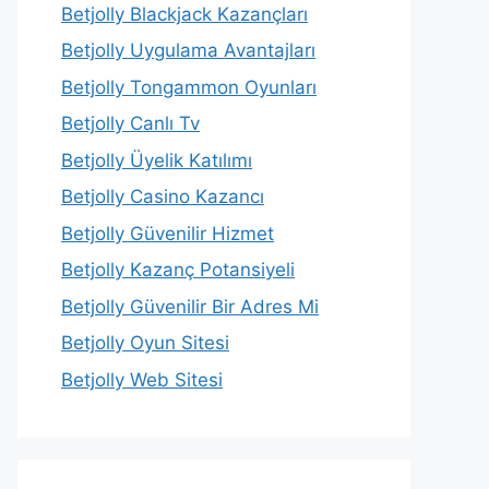
Betjolly Blackjack Kazançları
Betjolly Uygulama Avantajları
Betjolly Tongammon Oyunları
Betjolly Canlı Tv
Betjolly Üyelik Katılımı
Betjolly Casino Kazancı
Betjolly Güvenilir Hizmet
Betjolly Kazanç Potansiyeli
Betjolly Güvenilir Bir Adres Mi
Betjolly Oyun Sitesi
Betjolly Web Sitesi