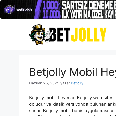
İçeriğe
atla
Betjolly Mobil H
Haziran 25, 2025
yazar
Betjolly
Betjolly mobil heyecan Betjolly web sitesin
doludur ve klasik versiyonda bulunanlar ka
sunar. Betjolly mobil bahis uygulaması cep 