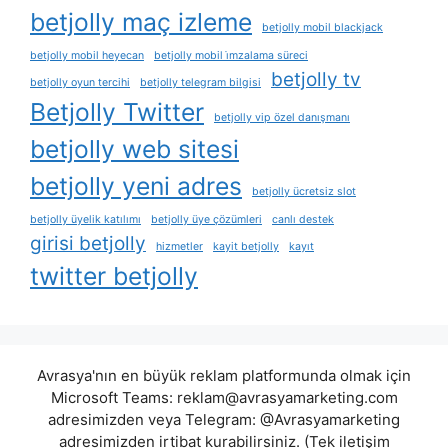
betjolly maç izleme
betjolly mobil blackjack
betjolly mobil heyecan
betjolly mobil i̇mzalama süreci
betjolly tv
betjolly oyun tercihi
betjolly telegram bilgisi
Betjolly Twitter
betjolly vip özel danışmanı
betjolly web sitesi
betjolly yeni adres
betjolly ücretsiz slot
betjolly üyelik katılımı
betjolly üye çözümleri
canlı destek
girisi betjolly
hizmetler
kayit betjolly
kayıt
twitter betjolly
Avrasya'nın en büyük reklam platformunda olmak için
Microsoft Teams:
reklam@avrasyamarketing.com
adresimizden veya Telegram: @Avrasyamarketing
adresimizden irtibat kurabilirsiniz. (Tek iletişim