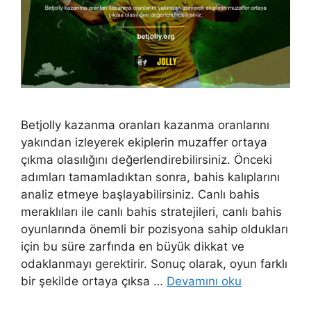
Betjolly kazanma oranları kazanma oranlarını
yakından izleyerek ekiplerin muzaffer ortaya
çıkma olasılığını değerlendirebilirsiniz. Önceki
adımları tamamladıktan sonra, bahis kalıplarını
analiz etmeye başlayabilirsiniz. Canlı bahis
meraklıları ile canlı bahis stratejileri, canlı bahis
oyunlarında önemli bir pozisyona sahip oldukları
için bu süre zarfında en büyük dikkat ve
odaklanmayı gerektirir. Sonuç olarak, oyun farklı
bir şekilde ortaya çıksa …
Devamını oku