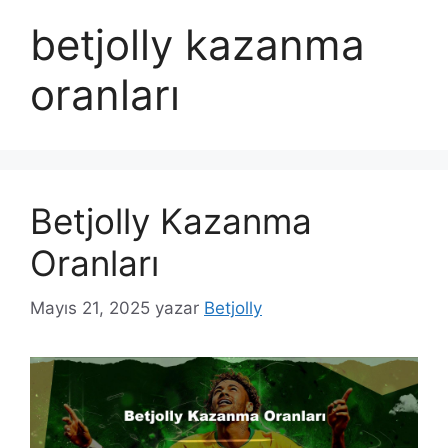
betjolly kazanma
oranları
Betjolly Kazanma
Oranları
Mayıs 21, 2025
yazar
Betjolly