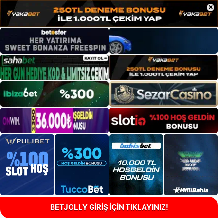
×
BETJOLLY GİRİŞ İÇİN TIKLAYINIZ!