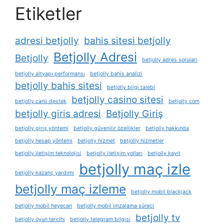
Etiketler
adresi betjolly
bahis sitesi betjolly
Betjolly Adresi
Betjolly
betjolly adres soruları
betjolly altyapı performansı
betjolly bahis analizi
betjolly bahis sitesi
betjolly bilgi talebi
betjolly casino sitesi
betjolly canlı destek
betjolly com
betjolly giris adresi
Betjolly Giriş
betjolly giriş yöntemi
betjolly güvenilir özellikler
betjolly hakkında
betjolly hesap yöntemi
betjolly hizmet
betjolly hizmetler
betjolly i̇letişim teknolojisi
betjolly i̇letişim yolları
betjolly kayıt
betjolly maç izle
betjolly kazanç yardımı
betjolly maç izleme
betjolly mobil blackjack
betjolly mobil heyecan
betjolly mobil i̇mzalama süreci
betjolly tv
betjolly oyun tercihi
betjolly telegram bilgisi