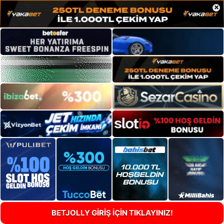
×
BETJOLLY GİRİŞ İÇİN TIKLAYINIZ!