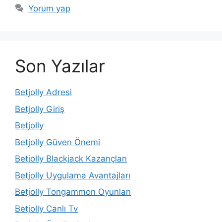
Yorum yap
Son Yazılar
Betjolly Adresi
Betjolly Giriş
Betjolly
Betjolly Güven Önemi
Betjolly Blackjack Kazançları
Betjolly Uygulama Avantajları
Betjolly Tongammon Oyunları
Betjolly Canlı Tv